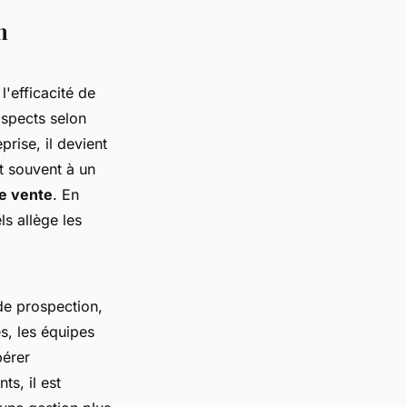
n
'efficacité de
ospects selon
prise, il devient
t souvent à un
de vente
. En
s allège les
de prospection,
s, les équipes
pérer
ts, il est