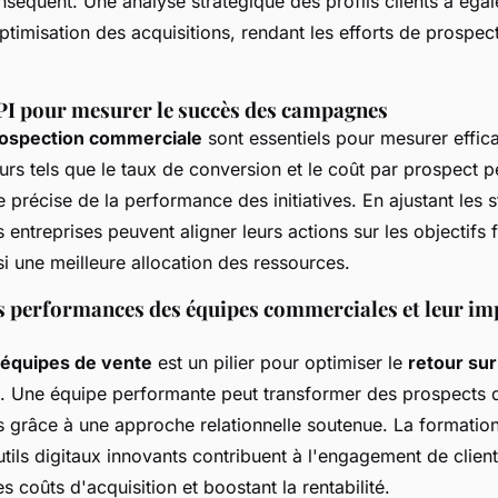
séquent. Une analyse stratégique des
profils clients
a égal
optimisation des acquisitions, rendant les efforts de prospec
PI pour mesurer le succès des campagnes
rospection commerciale
sont essentiels pour mesurer effic
urs tels que le
taux de conversion
et le
coût par prospect
pe
 précise de la performance des initiatives. En ajustant les s
 entreprises peuvent aligner leurs actions sur les objectifs f
si une meilleure allocation des ressources.
s performances des équipes commerciales et leur imp
s équipes de vente
est un pilier pour optimiser le
retour sur
. Une équipe performante peut transformer des
prospects d
s
grâce à une approche relationnelle soutenue. La formation
tils digitaux innovants contribuent à l'engagement de client
es coûts d'acquisition et boostant la rentabilité.