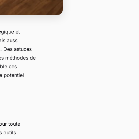
égique et
is aussi
e. Des astuces
 des méthodes de
mble ces
e potentiel
our toute
 outils