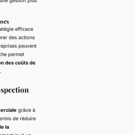
 une gestion plus
nses
atégie efficace
érer des actions
reprises peuvent
oche permet
on des coûts de
.
ospection
erciale
grâce à
ermis de réduire
e la