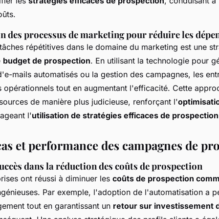
ifier les
stratégies efficaces de prospection
, conduisant à
oûts.
n des processus de marketing pour réduire les dépe
tâches répétitives dans le domaine du marketing est une str
e
budget de prospection
. En utilisant la technologie pour g
'e-mails automatisés ou la gestion des campagnes, les ent
s opérationnels tout en augmentant l'efficacité. Cette appr
ssources de manière plus judicieuse, renforçant l'
optimisati
ageant l'
utilisation de stratégies efficaces de prospection
cas et performance des campagnes de pr
uccès dans la réduction des coûts de prospection
rises ont réussi à diminuer les
coûts de prospection comm
génieuses. Par exemple, l'adoption de l'automatisation a p
agement
tout en garantissant un
retour sur investissement d