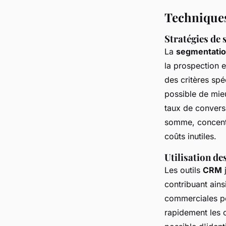
Techniques
Stratégies de
La
segmentatio
la prospection e
des critères spéc
possible de mieu
taux de conversi
somme, concentre
coûts inutiles.
Utilisation de
Les outils
CRM
j
contribuant ainsi
commerciales pe
rapidement les o