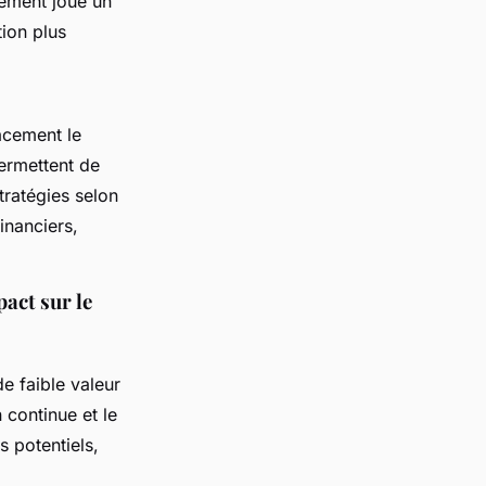
ement joué un
tion plus
acement le
rmettent de
tratégies selon
inanciers,
act sur le
e faible valeur
 continue et le
s potentiels,