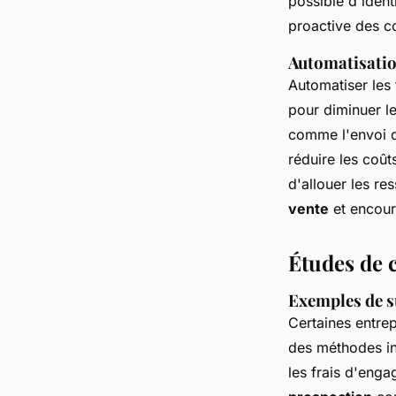
possible d'ident
proactive des c
Automatisatio
Automatiser les 
pour diminuer l
comme l'envoi d
réduire les coût
d'allouer les re
vente
et encour
Études de 
Exemples de s
Certaines entrep
des méthodes in
les
frais d'eng