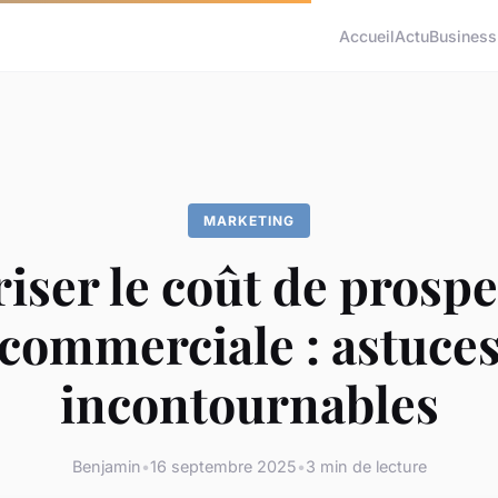
Accueil
Actu
Business
MARKETING
iser le coût de prosp
commerciale : astuce
incontournables
Benjamin
•
16 septembre 2025
•
3 min de lecture