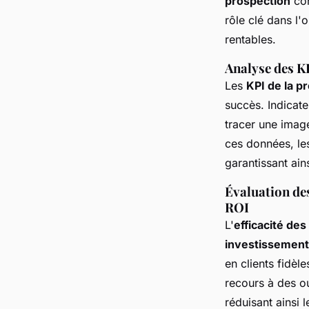
prospection
con
rôle clé dans l'
rentables.
Analyse des K
Les
KPI de la p
succès. Indicate
tracer une image
ces données, les
garantissant ain
Évaluation de
ROI
L'
efficacité de
investissement
en
clients fidèle
recours à des ou
réduisant ainsi l