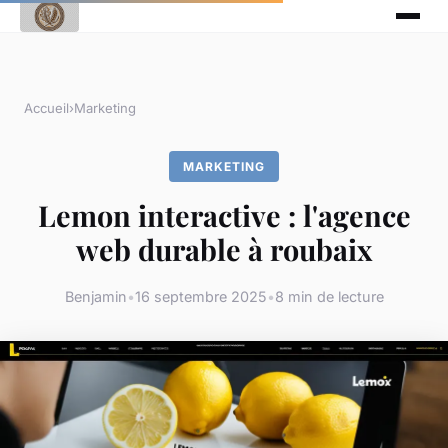
Accueil
›
Marketing
MARKETING
Lemon interactive : l'agence
web durable à roubaix
Benjamin
•
16 septembre 2025
•
8 min de lecture