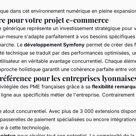
que dans cet environnement numérique en pleine expansio
re pour votre projet e-commerce
e générique représente un investissement stratégique pour 
ur-mesure s'adapte parfaitement à vos besoins spécifiques e
émarche. Le
développement Symfony
permet de créer des f
lité technique se traduit par des performances optimisées, u
tilisateur en véritable avantage concurrentiel. Chaque élém
e approche holistique garantit une cohérence parfaite entre 
référence pour les entreprises lyonnaise
vilégiée des PME françaises grâce à sa
flexibilité remarq
ligne aux spécificités métier de l'entreprise. Contrairemen
atout concurrentiel. Avec plus de 3 000 extensions disponib
 passerelles de paiement spécialisées ou encore intégratio
e à cette technologie.
pointue
pour révéler tout son potentiel. La complexité de la