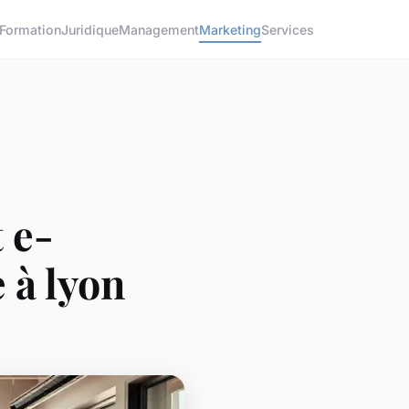
Formation
Juridique
Management
Marketing
Services
 e-
 à lyon