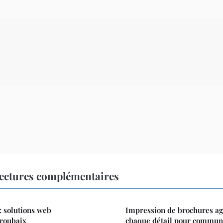
ectures complémentaires
: solutions web
Impression de brochures agr
 roubaix
chaque détail pour commun