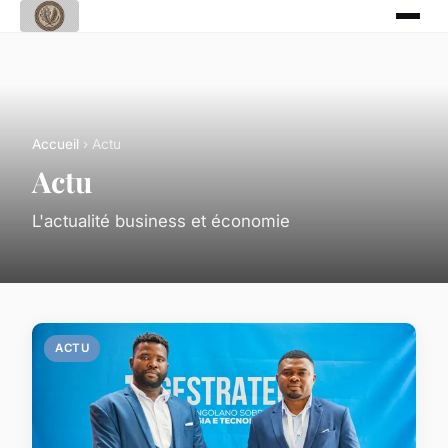
Accueil
› Actu
Actu
L'actualité business et économie
ACTU