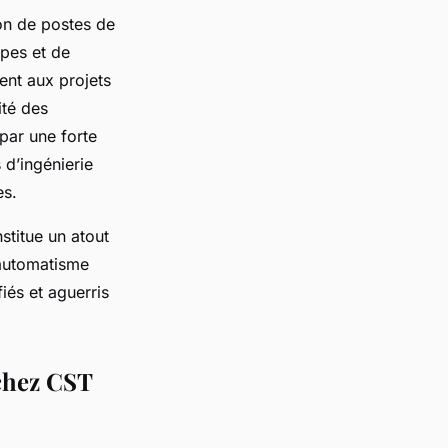
ion de postes de
ypes et de
ent aux projets
ité des
par une forte
 d’ingénierie
es.
stitue un atout
 automatisme
fiés et aguerris
 chez CST