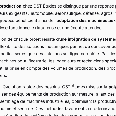
 production
chez CST Études se distingue par une réponse 
eurs exigeants : automobile, aéronautique, défense, agroali
oupes bénéficient ainsi de l’
adaptation des machines aux 
yse fonctionnelle rigoureuse et une écoute attentive.
tion de chaque projet résulte d’une
intégration de systèmes
 flexibilité des solutions mécaniques permet de concevoir a
petites séries que des solutions sur ligne complète. Par des
chines pour l’industrie, les ingénieurs et techniciens spéci
jet, la prise en compte des volumes de production, des proc
ers.
 l’évolution rapide des besoins, CST Études mise sur la
pol
éaliser des équipements de production sur mesure, allant des 
ssemblage de machines industrielles, optimisant la productiv
omie et sécurité. Ces méthodes favorisent la modernisation e
l’intégration de systèmes industriels compatibles avec des 