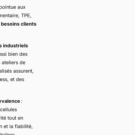
pointue aux
mentaire, TPE,
besoins clients
 industriels
ussi bien des
 ateliers de
alisés assurent,
ess, et des
yvalence
:
cellules
ité tout en
t la fiabilité,
chaînes