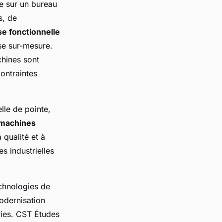
 sur un bureau
s, de
se fonctionnelle
se sur-mesure.
chines sont
ontraintes
lle de pointe,
machines
 qualité et à
s industrielles
technologies de
modernisation
ries. CST Études