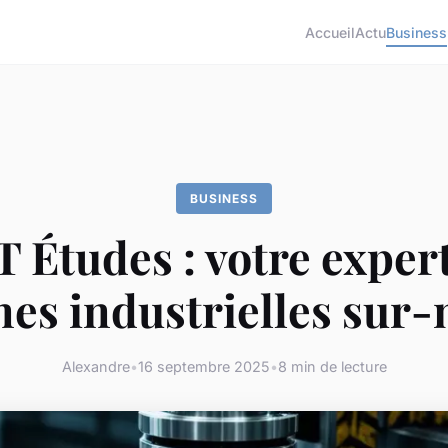
Accueil
Actu
Business
BUSINESS
 Études : votre exper
es industrielles sur
Alexandre
•
16 septembre 2025
•
8 min de lecture