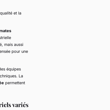
ualité et la
mates
trielle
é, mais aussi
pensée pour une
 des équipes
echniques. La
sée
permettent
iels variés