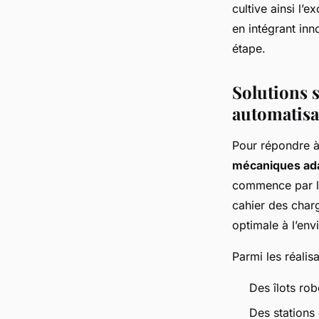
cultive ainsi l’e
en intégrant inn
étape.
Solutions 
automatisa
Pour répondre à
mécaniques ad
commence par la
cahier des charg
optimale à l’env
Parmi les réalis
Des îlots ro
Des stations 