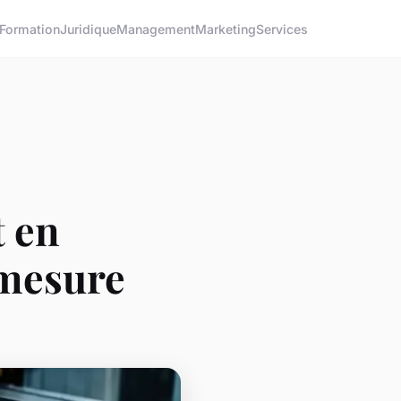
Formation
Juridique
Management
Marketing
Services
t en
-mesure