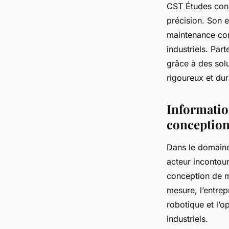
CST Études conço
précision. Son 
maintenance com
industriels. Par
grâce à des solu
rigoureux et dur
Information
conception
Dans le domaine
acteur incontour
conception de ma
mesure, l’entrep
robotique et l’o
industriels.