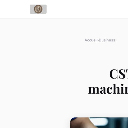
Accueil
›
Business
CST
machin