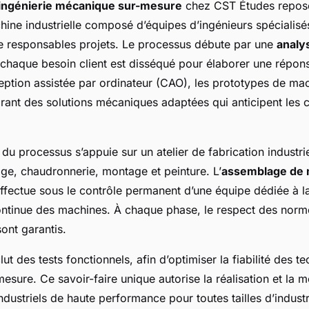
ingénierie mécanique sur-mesure
chez CST Études repose
hine industrielle composé d’équipes d’ingénieurs spécialisé
de responsables projets. Le processus débute par une
analy
 chaque besoin client est disséqué pour élaborer une répon
eption assistée par ordinateur (CAO), les prototypes de ma
rant des solutions mécaniques adaptées qui anticipent les c
 du processus s’appuie sur un atelier de fabrication industrie
ge, chaudronnerie, montage et peinture. L’
assemblage de 
ffectue sous le contrôle permanent d’une équipe dédiée à la
continue des machines. À chaque phase, le respect des norme
 sont garantis.
lut des tests fonctionnels, afin d’optimiser la fiabilité des 
esure. Ce savoir-faire unique autorise la réalisation et la 
dustriels de haute performance pour toutes tailles d’indust