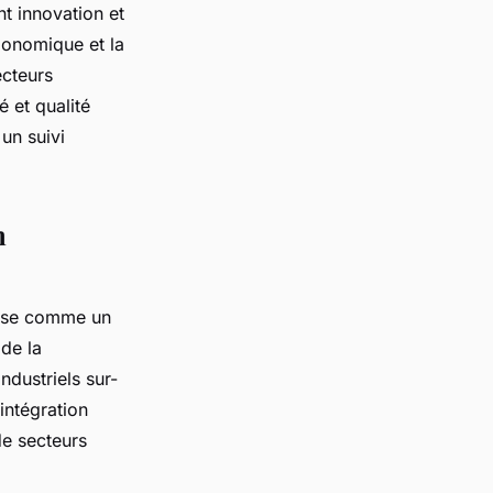
nt innovation et
gonomique et la
ecteurs
é et qualité
un suivi
n
ose comme un
 de la
ndustriels sur-
intégration
de secteurs