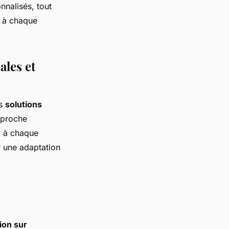
nnalisés, tout
e à chaque
ales et
es
solutions
pproche
r à chaque
r une adaptation
ion sur