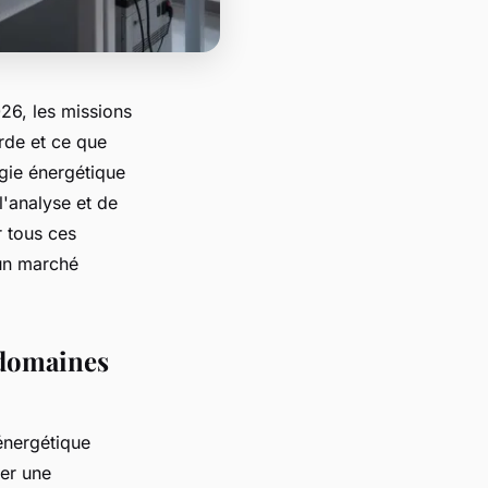
26, les missions
orde et ce que
égie énergétique
l'analyse et de
r tous ces
 un marché
 domaines
énergétique
ver une