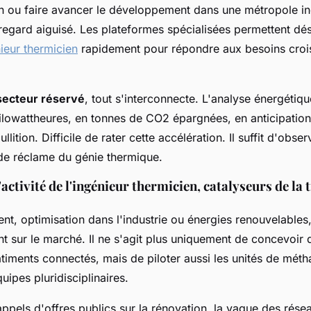
 ou faire avancer le développement dans une métropole indus
regard aiguisé. Les plateformes spécialisées permettent dé
ieur thermicien
rapidement pour répondre aux besoins croi
 secteur réservé
, tout s'interconnecte. L'analyse énergétiq
lowattheures, en tonnes de CO2 épargnées, en anticipation
ullition. Difficile de rater cette accélération. Il suffit d'obse
nde réclame du génie thermique.
'activité de l'ingénieur thermicien, catalyseurs de la 
gent, optimisation dans l'industrie ou énergies renouvelables,
nt sur le marché. Il ne s'agit plus uniquement de concevoir
timents connectés, mais de piloter aussi les unités de méth
uipes pluridisciplinaires.
pels d'offres publics sur la rénovation, la vague des rése