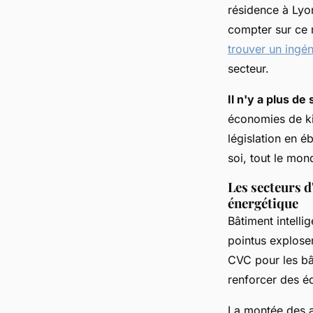
résidence à Lyon
compter sur ce 
trouver un ingén
secteur.
Il n'y a plus de
économies de ki
législation en éb
soi, tout le mo
Les secteurs d
énergétique
Bâtiment intelli
pointus explose
CVC pour les bâ
renforcer des éq
La montée des ap