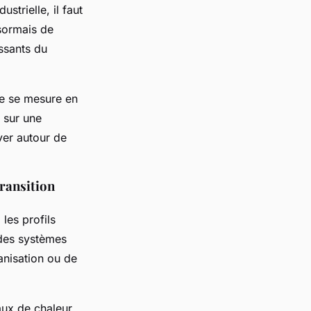
trielle, il faut
sormais de
ssants du
ue se mesure en
 sur une
rver autour de
transition
 les profils
 des systèmes
anisation ou de
aux de chaleur,