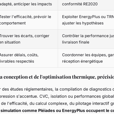
adapté, anticiper les impacts
conformité RE2020
Tester l'efficacité, prévoir le
Exploiter EnergyPlus ou TR
comportement
ajuster les hypothèses
Trouver les écarts, corriger
Contrôler la performance ju
en situation
livraison finale
Assurer délais, coûts,
Coordonner les équipes, gara
livrables respectés
réception énergétique
la conception et de l'optimisation thermique, précisi
 des études réglementaires, la compilation de diagnostics o
 pression s'accentue. CVC, isolation ou performances global
de l'efficacité, du calcul complexe, du pilotage interactif g
e simulation comme Pléiades ou EnergyPlus occupent le cœ