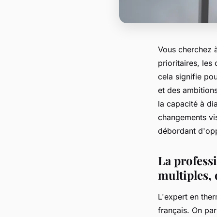
Vous cherchez à 
prioritaires, le
cela signifie po
et des ambitions
la capacité à di
changements visi
débordant d'opp
La profess
multiples, 
L'expert en the
français. On par