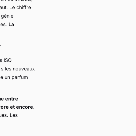
aut. Le chiffre
 génie
ces.
La
e
s ISO
rs les nouveaux
mme un parfum
ue entre
core et encore.
ques. Les