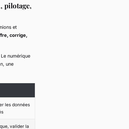
 pilotage,
unions et
fre, corrige,
. Le numérique
on, une
ser les données
és
que, valider la