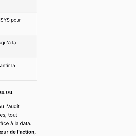
NSYS pour
squ'à la
ntir la
on ou
u l'audit
es, tout
râce à la data.
ur de l'action,