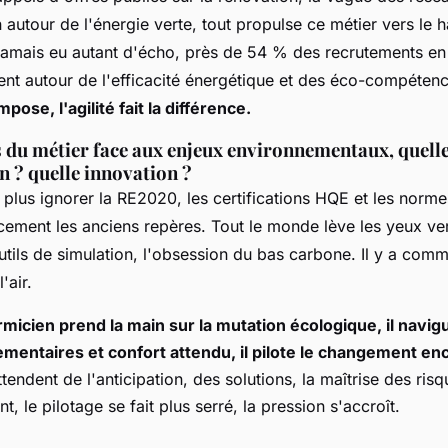
n autour de l'énergie verte, tout propulse ce métier vers le h
jamais eu autant d'écho, près de 54 % des recrutements en
ent autour de l'efficacité énergétique et des éco-compéten
pose, l'agilité fait la différence.
s du métier face aux enjeux environnementaux, quell
n ? quelle innovation ?
plus ignorer la RE2020, les certifications HQE et les norme
ement les anciens repères. Tout le monde lève les yeux ve
utils de simulation, l'obsession du bas carbone. Il y a co
'air.
rmicien prend la main sur la mutation écologique, il navig
mentaires et confort attendu, il pilote le changement en
ttendent de l'anticipation, des solutions, la maîtrise des ris
t, le pilotage se fait plus serré, la pression s'accroît.