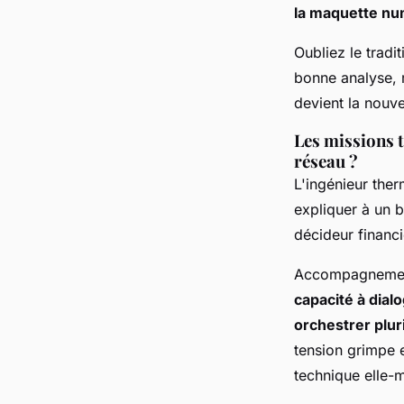
la maquette num
Oubliez le tradi
bonne analyse, r
devient la nouv
Les missions t
réseau ?
L'ingénieur therm
expliquer à un b
décideur financi
Accompagnement,
capacité à dial
orchestrer pluri
tension grimpe 
technique elle-