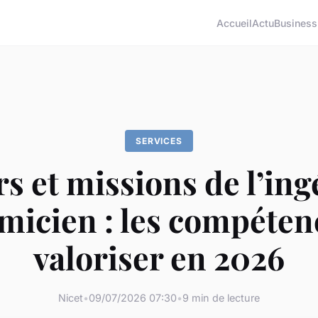
Accueil
Actu
Business
SERVICES
s et missions de l’in
micien : les compéten
valoriser en 2026
Nicet
•
09/07/2026 07:30
•
9 min de lecture