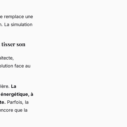
 ne remplace une
n.
La simulation
 tisser son
itecte,
olution face au
lère.
La
 énergétique, à
te.
Parfois, la
encore que la